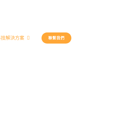
科技解決方案
Education Technology 
聯繫我們
學生信息系統
學校、老師和家長之間的緊密聯繫